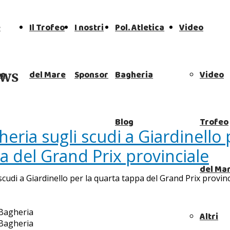
e
Il Trofeo
I nostri
Pol. Atletica
Video
ews
 e
del Mare
Sponsor
Bagheria
Video
Blog
Trofeo
heria sugli scudi a Giardinello 
a del Grand Prix provinciale
del Ma
scudi a Giardinello per la quarta tappa del Grand Prix provinc
 Bagheria
Altri
 Bagheria