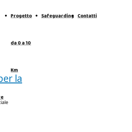
Progetto
Safeguarding
Contatti
da 0 a 10
Km
per la
re
iale