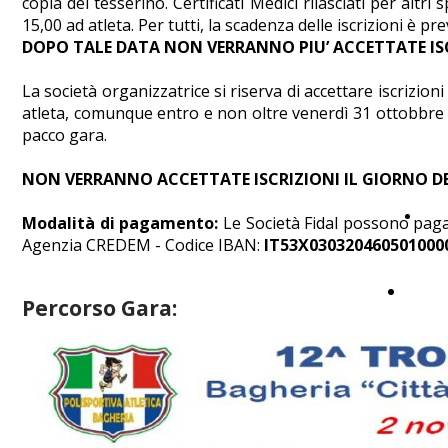
copia del tesserino. Certificati Medici rilasciati per al
15,00 ad atleta. Per tutti, la scadenza delle iscrizioni è pr
DOPO TALE DATA NON VERRANNO PIU’ ACCETTATE IS
La società organizzatrice si riserva di accettare iscrizion
atleta, comunque entro e non oltre venerdì 31 ottobbre al
pacco gara.
NON VERRANNO ACCETTATE ISCRIZIONI IL GIORNO D
Isc
Modalità di pagamento:
Le Società Fidal possono pa
Agenzia CREDEM - Codice IBAN:
IT53X030320460501000
Link
Percorso Gara: